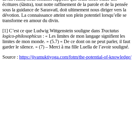
écritures (śāstra), tout notre raffinement de la parole et de la pensée
sous la guidance de Sarasvatī, doit ultimement nous diriger vers la
dévotion. La connaissance atteint son plein potentiel lorsqu’elle se
transforme en amour du divin.
[1] C’est ce que Ludwig Wittgenstein souligne dans
Tractatus
logico-philosophicus
: « Les limites de mon langage signifient les
limites de mon monde. » (5.7) « De ce dont on ne peut parler, il faut
garder le silence. » (7) – Merci à ma fille Luella de l’avoir souligné.
Source :
https://jivamuktiyoga.com/fotm/the-potential-of-knowledge/