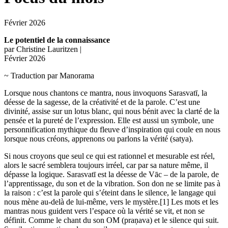
Février 2026
Le potentiel de la connaissance
par Christine Lauritzen |
Février 2026
~ Traduction par Manorama
Lorsque nous chantons ce mantra, nous invoquons Sarasvatī, la
déesse de la sagesse, de la créativité et de la parole. C’est une
divinité, assise sur un lotus blanc, qui nous bénit avec la clarté de la
pensée et la pureté de l’expression. Elle est aussi un symbole, une
personnification mythique du fleuve d’inspiration qui coule en nous
lorsque nous créons, apprenons ou parlons la vérité (satya).
Si nous croyons que seul ce qui est rationnel et mesurable est réel,
alors le sacré semblera toujours irréel, car par sa nature même, il
dépasse la logique. Sarasvatī est la déesse de Vāc – de la parole, de
l’apprentissage, du son et de la vibration. Son don ne se limite pas à
la raison : c’est la parole qui s’éteint dans le silence, le langage qui
nous mène au-delà de lui-même, vers le mystère.[1] Les mots et les
mantras nous guident vers l’espace où la vérité se vit, et non se
définit. Comme le chant du son OM (praṇava) et le silence qui suit.