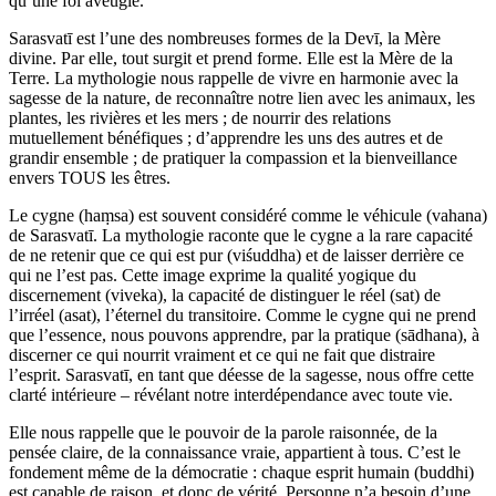
qu’une foi aveugle.
Sarasvatī est l’une des nombreuses formes de la Devī, la Mère
divine. Par elle, tout surgit et prend forme. Elle est la Mère de la
Terre. La mythologie nous rappelle de vivre en harmonie avec la
sagesse de la nature, de reconnaître notre lien avec les animaux, les
plantes, les rivières et les mers ; de nourrir des relations
mutuellement bénéfiques ; d’apprendre les uns des autres et de
grandir ensemble ; de pratiquer la compassion et la bienveillance
envers TOUS les êtres.
Le cygne (haṃsa) est souvent considéré comme le véhicule (vahana)
de Sarasvatī. La mythologie raconte que le cygne a la rare capacité
de ne retenir que ce qui est pur (viśuddha) et de laisser derrière ce
qui ne l’est pas. Cette image exprime la qualité yogique du
discernement (viveka), la capacité de distinguer le réel (sat) de
l’irréel (asat), l’éternel du transitoire. Comme le cygne qui ne prend
que l’essence, nous pouvons apprendre, par la pratique (sādhana), à
discerner ce qui nourrit vraiment et ce qui ne fait que distraire
l’esprit. Sarasvatī, en tant que déesse de la sagesse, nous offre cette
clarté intérieure – révélant notre interdépendance avec toute vie.
Elle nous rappelle que le pouvoir de la parole raisonnée, de la
pensée claire, de la connaissance vraie, appartient à tous. C’est le
fondement même de la démocratie : chaque esprit humain (buddhi)
est capable de raison, et donc de vérité. Personne n’a besoin d’une