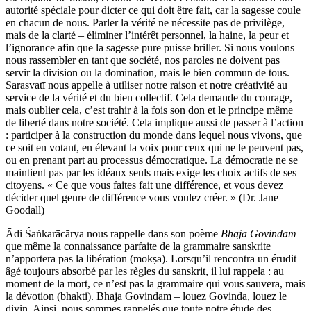
autorité spéciale pour dicter ce qui doit être fait, car la sagesse coule
en chacun de nous. Parler la vérité ne nécessite pas de privilège,
mais de la clarté – éliminer l’intérêt personnel, la haine, la peur et
l’ignorance afin que la sagesse pure puisse briller. Si nous voulons
nous rassembler en tant que société, nos paroles ne doivent pas
servir la division ou la domination, mais le bien commun de tous.
Sarasvatī nous appelle à utiliser notre raison et notre créativité au
service de la vérité et du bien collectif. Cela demande du courage,
mais oublier cela, c’est trahir à la fois son don et le principe même
de liberté dans notre société. Cela implique aussi de passer à l’action
: participer à la construction du monde dans lequel nous vivons, que
ce soit en votant, en élevant la voix pour ceux qui ne le peuvent pas,
ou en prenant part au processus démocratique. La démocratie ne se
maintient pas par les idéaux seuls mais exige les choix actifs de ses
citoyens. « Ce que vous faites fait une différence, et vous devez
décider quel genre de différence vous voulez créer. » (Dr. Jane
Goodall)
Ādi Śaṅkarācārya nous rappelle dans son poème
Bhaja Govindam
que même la connaissance parfaite de la grammaire sanskrite
n’apportera pas la libération (mokṣa). Lorsqu’il rencontra un érudit
âgé toujours absorbé par les règles du sanskrit, il lui rappela : au
moment de la mort, ce n’est pas la grammaire qui vous sauvera, mais
la dévotion (bhakti). Bhaja Govindam – louez Govinda, louez le
divin. Ainsi, nous sommes rappelés que toute notre étude des