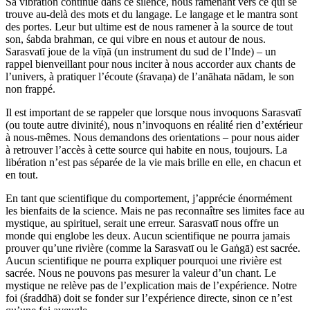
Sa vibration continue dans ce silence, nous ramenant vers ce qui se
trouve au-delà des mots et du langage. Le langage et le mantra sont
des portes. Leur but ultime est de nous ramener à la source de tout
son, śabda brahman, ce qui vibre en nous et autour de nous.
Sarasvatī joue de la vīṇā (un instrument du sud de l’Inde) – un
rappel bienveillant pour nous inciter à nous accorder aux chants de
l’univers, à pratiquer l’écoute (śravaṇa) de l’anāhata nādam, le son
non frappé.
Il est important de se rappeler que lorsque nous invoquons Sarasvatī
(ou toute autre divinité), nous n’invoquons en réalité rien d’extérieur
à nous-mêmes. Nous demandons des orientations – pour nous aider
à retrouver l’accès à cette source qui habite en nous, toujours. La
libération n’est pas séparée de la vie mais brille en elle, en chacun et
en tout.
En tant que scientifique du comportement, j’apprécie énormément
les bienfaits de la science. Mais ne pas reconnaître ses limites face au
mystique, au spirituel, serait une erreur. Sarasvatī nous offre un
monde qui englobe les deux. Aucun scientifique ne pourra jamais
prouver qu’une rivière (comme la Sarasvatī ou le Gaṅgā) est sacrée.
Aucun scientifique ne pourra expliquer pourquoi une rivière est
sacrée. Nous ne pouvons pas mesurer la valeur d’un chant. Le
mystique ne relève pas de l’explication mais de l’expérience. Notre
foi (śraddhā) doit se fonder sur l’expérience directe, sinon ce n’est