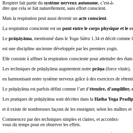
Respirer fait partie du
système nerveux autonome
, c’est-à-
dire que cela se fait naturellement, sans effort conscient.
Mais la respiration peut aussi devenir un
acte conscient
.
La respiration consciente est un
pont entre le corps physique et le c
Le
prāṇāyāma
, mentionné dans le
Yoga Sūtra
1.34 et décrit comme l
est une discipline ancienne développée par les premiers yogis.
Elle consiste à affiner la respiration consciente pour atteindre des ét
Les techniques de prāṇāyāma augmentent notre
prāṇa
(force vitale),
en harmonisant notre système nerveux grâce à des exercices de rétentio
Le prāṇāyāma est parfois défini comme l’art d’
étendre, d’amplifier, 
Les pratiques de prāṇāyāma sont décrites dans la
Hatha Yoga Pradīp
et il existe de nombreuses façons de les enseigner, selon les maîtres et 
Commencez par des techniques simples et claires, et accordez-
vous du temps pour en observer les effets.